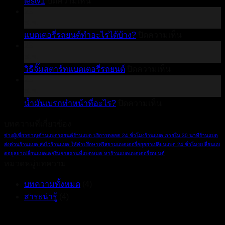
บน
testv1
ปิดความเห็น
testv1
29
ส.ค.
บน
แบตเตอรี่รถยนต์ทำอะไรได้บ้าง?
ปิดความเห็น
29
แบตเตอรี่
ส.ค.
รถยนต์
บน
วิธีจั๊มสตาร์ทแบตเตอรี่รถยนต์
ปิดความเห็น
ทำ
29
วิธี
อะไร
ส.ค.
จั๊ม
ได้
บน
น้ำมันเบรกทำหน้าที่อะไร?
ปิดความเห็น
สตาร์ท
บ้าง?
น้ำมัน
แบตเตอรี่
บทความที่เกี่ยวข้อง
เบรก
รถยนต์
ช่างผู้เชี่ยวชาญด้านแบตรถยนต์
ร้านแบต บริการตลอด 24 ชั่วโมง
ร้านแบต ภายใน 30 นาที
ร้านแบต
ทำ
ส่งด่วน
ร้านแบต ส่งไว
ร้านแบต ให้คำปรึกษาฟรี
สยามแบตเตอรี่
อยุธยา
เปลี่ยนแบต 24 ชั่วโมง
เปลี่ยนแบ
หน้าที่
ตอยุธยา
เปลี่ยนแบตเตอรี่นอกสถานที่
แบตหมด หาร้านแบต
แบตเตอรี่รถยนต์
หมวดหมู่บทความ
อะไร?
บทความทั้งหมด
(4)
สาระน่ารู้
(4)