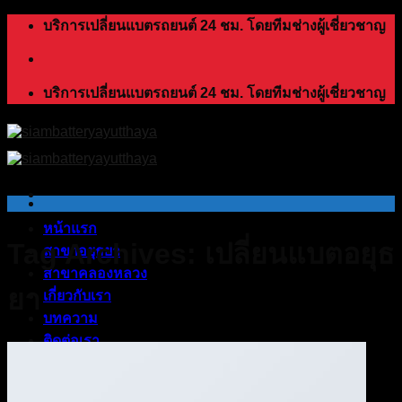
Skip
บริการเปลี่ยนแบตรถยนต์ 24 ชม. โดยทีมช่างผู้เชี่ยวชาญ
to
content
บริการเปลี่ยนแบตรถยนต์ 24 ชม. โดยทีมช่างผู้เชี่ยวชาญ
หน้าแรก
Tag Archives:
เปลี่ยนแบตอยุธ
สาขาอยุธยา
สาขาคลองหลวง
ยา
เกี่ยวกับเรา
บทความ
ติดต่อเรา
ค้นหา: